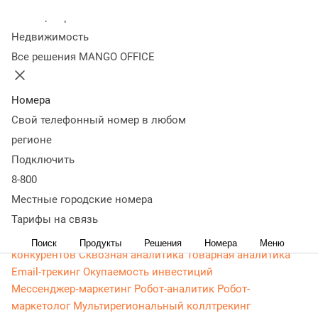
Контакт-центр
Колл-центр
Омниканальный контакт-центр
Исходящий обзвон
Недвижимость
Омниканальные коммуникации
Управление персоналом
Все решения MANGO OFFICE
Рабочее место сотрудника
Конструктор отчетов
Робот-
администратор
Управление рабочими ресурсами
База
Номера
знаний
Управление сделками
ПИП (API) для УВК (CRM)
Чат для сайта
Оценка эффективности работы
Все
Свой телефонный номер в любом
возможности колл-центра
Интеграции
Интеграции по
регионе
ПИП (API)
Вебхуки
Интеграция с 1С
Все интеграции
Подключить
Роботы и аналитика
8-800
Голосовой робот
Чат-бот
Речевая аналитика
Местные городские номера
Искусственный интеллект
Управление качеством (QM)
Тарифы на связь
Бизнес-аналитика
Сервисы для маркетинга
Коллтрекинг
Мультиканальная аналитика
Анализ
Поиск
Продукты
Решения
Номера
Меню
конкурентов
Сквозная аналитика
Товарная аналитика
Email-трекинг
Окупаемость инвестиций
Мессенджер‑маркетинг
Робот-аналитик
Робот-
маркетолог
Мультирегиональный коллтрекинг