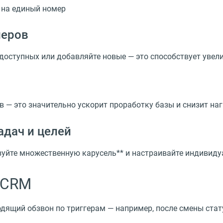
т на единый номер
меров
доступных или добавляйте новые — это способствует увел
 — это значительно ускорит проработку базы и снизит наг
адач и целей
ьзуйте множественную карусель** и настраивайте индивид
с CRM
дящий обзвон по триггерам — например, после смены ста