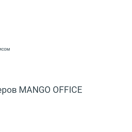
висом
меров MANGO OFFICE