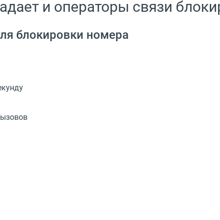
адает и операторы связи блок
для блокировки номера
екунду
вызовов