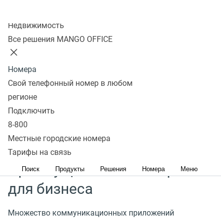
Колл-центр
Что такое IP-телефония
Недвижимость
Все решения MANGO OFFICE
IP-телефония
(
интернет-телефония)
— это
технология передачи голоса и других форм связи
Номера
через интернет-протокол
(
IP) вместо
Свой телефонный номер в любом
традиционных телефонных сетей. Телефония
регионе
может использоваться для разговора двух
Подключить
и более собеседников.
8-800
Местные городские номера
Тарифы на связь
Преимущества IP-телефонии
Поиск
Продукты
Решения
Номера
Меню
для бизнеса
Множество коммуникационных приложений