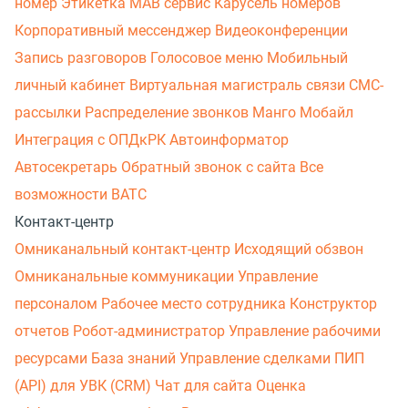
номер
Этикетка
МАВ сервис
Карусель номеров
Корпоративный мессенджер
Видеоконференции
Запись разговоров
Голосовое меню
Мобильный
личный кабинет
Виртуальная магистраль связи
СМС-
рассылки
Распределение звонков
Манго Мобайл
Интеграция с ОПДкРК
Автоинформатор
Автосекретарь
Обратный звонок с сайта
Все
возможности ВАТС
Контакт-центр
Омниканальный контакт-центр
Исходящий обзвон
Омниканальные коммуникации
Управление
персоналом
Рабочее место сотрудника
Конструктор
отчетов
Робот-администратор
Управление рабочими
ресурсами
База знаний
Управление сделками
ПИП
(API) для УВК (CRM)
Чат для сайта
Оценка