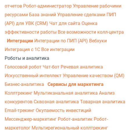
отчетов
Робот-администратор
Управление рабочими
ресурсами
База знаний
Управление сделками
ПИП
(API) для УВК (CRM)
Чат для сайта
Оценка
эффективности работы
Все возможности колл-центра
Интеграции
Интеграции по ПИП (API)
Вебхуки
Интеграция с 1С
Все интеграции
Роботы и аналитика
Голосовой робот
Чат-бот
Речевая аналитика
Искусственный интеллект
Управление качеством (QM)
Бизнес-аналитика
Сервисы для маркетинга
Коллтрекинг
Мультиканальная аналитика
Анализ
конкурентов
Сквозная аналитика
Товарная аналитика
Email-трекинг
Окупаемость инвестиций
Мессенджер‑маркетинг
Робот-аналитик
Робот-
маркетолог
Мультирегиональный коллтрекинг