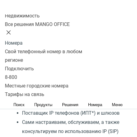
Колл-центр
Подключить
Недвижимость
Все решения MANGO OFFICE
MANGO OFFICE представляет решение, с помощью
Номера
которого телефонизация бизнеса «под ключ»
Свой телефонный номер в любом
займет буквально 15 минут. Это стало
регионе
возможным потому, что мы:
Подключить
Провайдер облачных сервисов
8-800
Оператор связи
Местные городские номера
Тарифы на связь
Разработчик программного обеспечения,
в том числе телефонных систем
Поиск
Продукты
Решения
Номера
Меню
Поставщик IP телефонов (ИПТ*) и шлюзов
Сами настраиваем, обслуживаем, а также
консультируем по использованию IP (SIP)